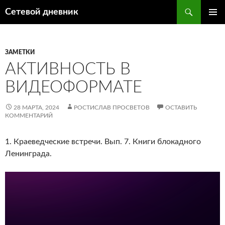
Перейти
Поиск
Сетевой дневник
к
ОСНОВ
содержимому
МЕНЮ
ЗАМЕТКИ
АКТИВНОСТЬ В
ВИДЕОФОРМАТЕ
28 МАРТА, 2024
РОСТИСЛАВ ПРОСВЕТОВ
ОСТАВИТЬ
КОММЕНТАРИЙ
1. Краеведческие встречи. Вып. 7. Книги блокадного
Ленинграда.