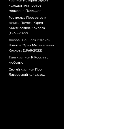
к записи
История одной
находки или портрет
монахини Палладии
Ростислав Просветов
к
записи
Памяти Юрия
Михайловича Хохлова
(1968-2022)
Любовь Соннова
к записи
Памяти Юрия Михайловича
Хохлова (1968-2022)
Таня
к записи
К России с
любовью
Сергей
к записи
Про
Лавровский конезавод