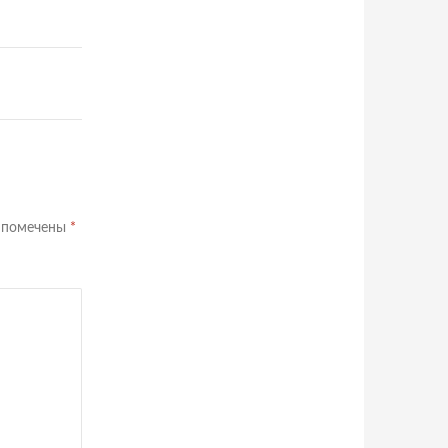
я помечены
*