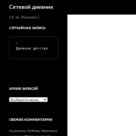
Поиск
Сетевой дневник
Перейти
[ R. Yu. Prosvetov ]
к
СЛУЧАЙНАЯ ЗАПИСЬ
содержимому
Далекое детство
АРХИВ ЗАПИСЕЙ
Архив
записей
СВЕЖИЕ КОММЕНТАРИИ
Калинина Любовь Ивановна