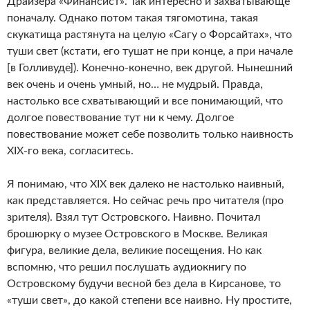
Драйзера «Финансист». Так интересно и захватывающе
поначалу. Однако потом такая тягомотина, такая
скукатища растянута на целую «Сагу о Форсайтах», что
туши свет (кстати, его тушат не при конце, а при начале
[в Голливуде]). Конечно-конечно, век другой. Нынешний
век очень и очень умный, но… не мудрый. Правда,
настолько все схватывающий и все понимающий, что
долгое повествование тут ни к чему. Долгое
повествование может себе позволить только наивность
XIX-го века, согласитесь.
Я понимаю, что XIX век далеко не настолько наивный,
как представляется. Но сейчас речь про читателя (про
зрителя). Взял тут Островского. Наивно. Почитал
брошюрку о музее Островского в Москве. Великая
фигура, великие дела, великие посещения. Но как
вспомню, что решил послушать аудиокнигу по
Островскому будучи весной без дела в Кирсанове, то
«туши свет», до какой степени все наивно. Ну простите,